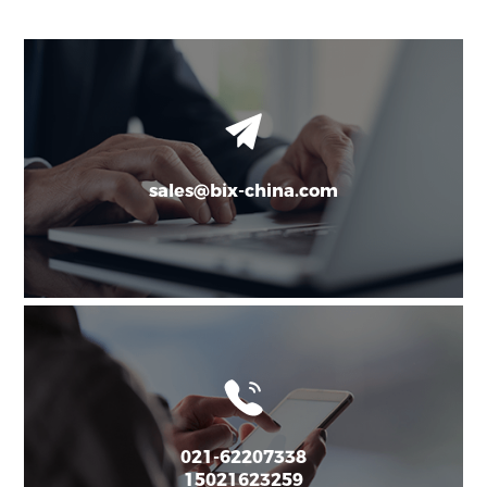
sales@bix-china.com
021-62207338
15021623259