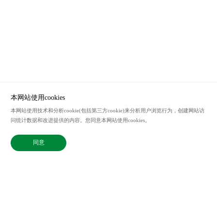
本网站使用cookies
本网站使用技术和分析cookie(包括第三方cookie)来分析用户浏览行为，创建网站访
服务热线
问统计数据和改进提供的内容。您同意本网站使用cookies。
021-62207338
联系邮箱
同意
sales@bix-china.com
@2023中国 上海毕科电子有限公司版权所有
沪ICP备20003394号-2
Powered by zhulu
法律声明
隐私政策