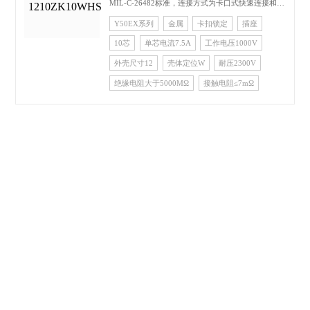
MIL-C-26482标准，连接方式为卡口式快速连接和分
离，具有体 积小、密度高、耐环境好、可靠性高等
Y50EX系列
金属
卡扣锁定
插座
优点，广泛应用于航空、航天、航海、公交电力、邮
10芯
单芯电流7.5A
工作电压1000V
电通信、铁路指挥系统等电 气及电子设备的线路连
接，并可根据用户需求改装成滤波连接器。
外壳尺寸12
壳体定位W
耐压2300V
绝缘电阻大于5000MΩ
接触电阻≤7mΩ