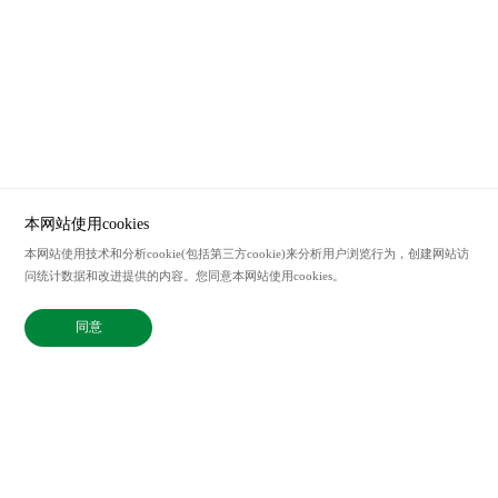
本网站使用cookies
本网站使用技术和分析cookie(包括第三方cookie)来分析用户浏览行为，创建网站访
服务热线
问统计数据和改进提供的内容。您同意本网站使用cookies。
021-62207338
联系邮箱
同意
sales@bix-china.com
@2023中国 上海毕科电子有限公司版权所有
沪ICP备20003394号-2
Powered by zhulu
法律声明
隐私政策