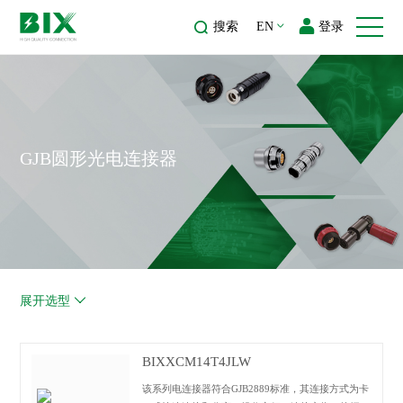
搜索
EN
登录
GJB圆形光电连接器
展开选型
BIXXCM14T4JLW
该系列电连接器符合GJB2889标准，其连接方式为卡