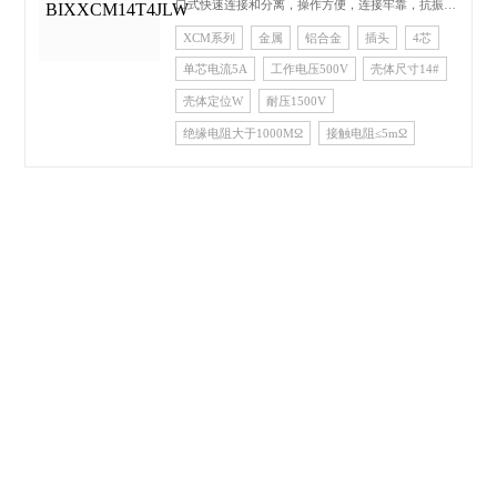
口式快速连接和分离，操作方便，连接牢靠，抗振耐
冲，壳体材 料为高强度优质铝合金，接触件为焊接
XCM系列
金属
铝合金
插头
4芯
式，其中插孔为线簧孔，具有插拔柔和、接触电阻
单芯电流5A
工作电压500V
壳体尺寸14#
小、防潮、防盐雾、防霉菌、 防淋雨等特性，广泛
应用于航空、航天、舰船、电子通信等军事领域以及
壳体定位W
耐压1500V
邮电通讯、铁路指挥系统、计算机、航海和各 种仪
绝缘电阻大于1000MΩ
接触电阻≤5mΩ
表、仪表的连接。