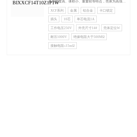
具有密度高、体积小、重量轻等特点，壳体为高强度
铝合金，插 头、插座既可装针、也可装孔，其连接
XCF系列
金属
铝合金
卡口锁定
方式为卡口式快速连接和分离，操作方便，连接牢
插头
10芯
单芯电流1A
靠，抗振耐冲，接触件有焊接 式，其中插孔为线簧
孔，具有插拔柔和、接触电阻小、防潮、防盐雾、防
工作电压250V
外壳尺寸14#
壳体定位W
霉菌、防淋雨等特性，主要应用于舰船等各种 恶劣
耐压1000V
绝缘电阻大于500MΩ
环境领域，也可应用于航空、航天、电子通信等军事
领域以及邮电通讯、铁路指
接触电阻≤15mΩ