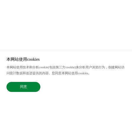
本网站使用cookies
本网站使用技术和分析cookie(包括第三方cookie)来分析用户浏览行为，创建网站访
服务热线
问统计数据和改进提供的内容。您同意本网站使用cookies。
021-62207338
联系邮箱
同意
sales@bix-china.com
@2023中国 上海毕科电子有限公司版权所有
沪ICP备20003394号-2
Powered by zhulu
法律声明
隐私政策