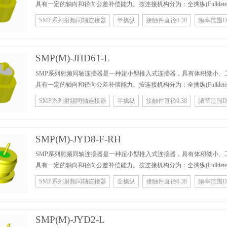
具有一定的轴向和径向公差补偿能力。按连接机构分为：全擒纵(Fulldetent)、半
孔)(Smooth bore)3种。本系列产品可根据客户要求定制。
SMP系列射频同轴连接器
半擒纵
接触件直径0.38
频率范围DC
SMP(M)-JHD61-L
SMP系列射频同轴连接器是一种超小型推入式连接器，具有体积微小、
具有一定的轴向和径向公差补偿能力。按连接机构分为：全擒纵(Fulldetent)、半
孔)(Smooth bore)3种。本系列产品可根据客户要求定制。
SMP系列射频同轴连接器
半擒纵
接触件直径0.38
频率范围DC
SMP(M)-JYD8-F-RH
SMP系列射频同轴连接器是一种超小型推入式连接器，具有体积微小、
具有一定的轴向和径向公差补偿能力。按连接机构分为：全擒纵(Fulldetent)、半
孔)(Smooth bore)3种。本系列产品可根据客户要求定制。
SMP系列射频同轴连接器
全擒纵
接触件直径0.38
频率范围DC
SMP(M)-JYD2-L