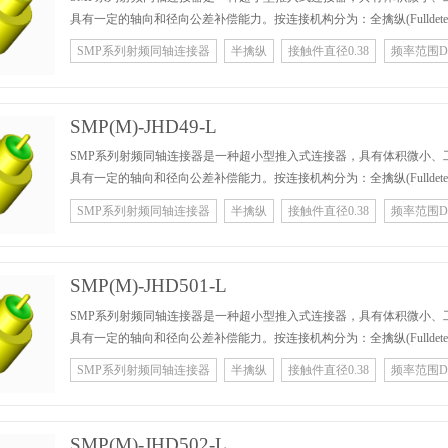
具有一定的轴向和径向公差补偿能力。按连接机构分为：全擒纵(Fulldetent)、半
孔)(Smooth bore)3种。本系列产品可根据客户要求定制。
SMP系列射频同轴连接器
半擒纵
接触件直径0.38
频率范围DC
SMP(M)-JHD49-L
SMP系列射频同轴连接器是一种超小型推入式连接器，具有体积微小、
具有一定的轴向和径向公差补偿能力。按连接机构分为：全擒纵(Fulldetent)、半
孔)(Smooth bore)3种。本系列产品可根据客户要求定制。
SMP系列射频同轴连接器
半擒纵
接触件直径0.38
频率范围DC
SMP(M)-JHD501-L
SMP系列射频同轴连接器是一种超小型推入式连接器，具有体积微小、
具有一定的轴向和径向公差补偿能力。按连接机构分为：全擒纵(Fulldetent)、半
孔)(Smooth bore)3种。本系列产品可根据客户要求定制。
SMP系列射频同轴连接器
半擒纵
接触件直径0.38
频率范围DC
SMP(M)-JHD502-L