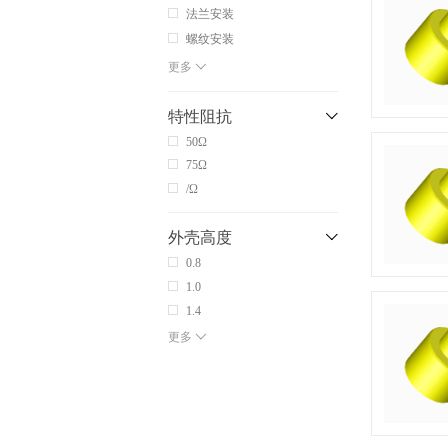
法兰安装
螺纹安装
更多
特性阻抗
50Ω
75Ω
/Ω
外壳高度
0.8
1.0
1.4
更多