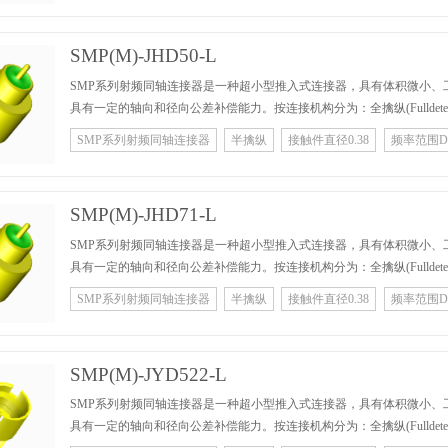
SMP(M)-JHD50-L
SMP系列射频同轴连接器是一种超小型推入式连接器，具有体积微小、
具有一定的轴向和径向公差补偿能力。按连接机构分为：全擒纵(Fulldetent)、半
孔)(Smooth bore)3种。本系列产品可根据客户要求定制。
SMP系列射频同轴连接器
半擒纵
接触件直径0.38
频率范围DC
SMP(M)-JHD71-L
SMP系列射频同轴连接器是一种超小型推入式连接器，具有体积微小、
具有一定的轴向和径向公差补偿能力。按连接机构分为：全擒纵(Fulldetent)、半
孔)(Smooth bore)3种。本系列产品可根据客户要求定制。
SMP系列射频同轴连接器
半擒纵
接触件直径0.38
频率范围DC
SMP(M)-JYD522-L
SMP系列射频同轴连接器是一种超小型推入式连接器，具有体积微小、
具有一定的轴向和径向公差补偿能力。按连接机构分为：全擒纵(Fulldetent)、半