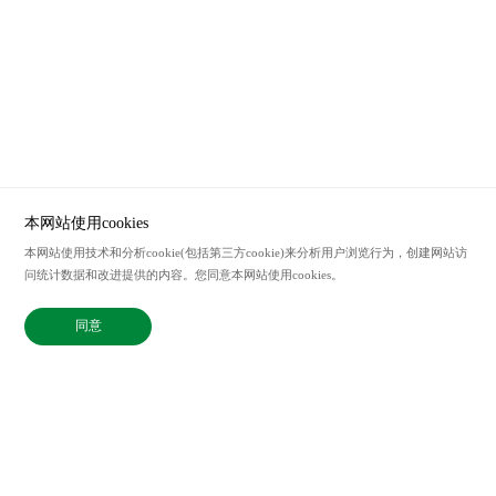
本网站使用cookies
本网站使用技术和分析cookie(包括第三方cookie)来分析用户浏览行为，创建网站访
服务热线
问统计数据和改进提供的内容。您同意本网站使用cookies。
021-62207338
联系邮箱
同意
sales@bix-china.com
@2023中国 上海毕科电子有限公司版权所有
沪ICP备20003394号-2
Powered by zhulu
法律声明
隐私政策