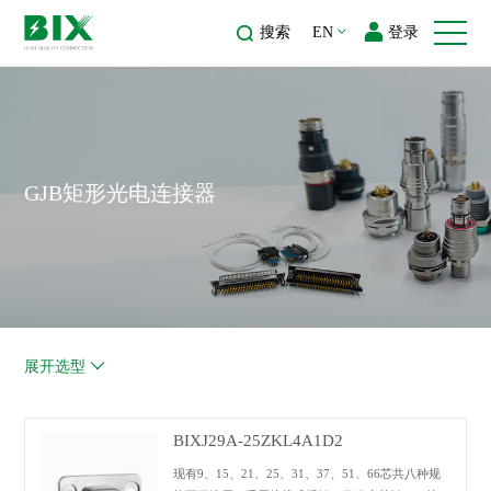
搜索
EN
登录
GJB矩形光电连接器
展开选型
BIXJ29A-25ZKL4A1D2
现有9、15、21、25、31、37、51、66芯共八种规