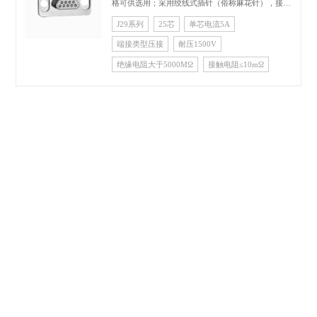
格可供选用；采用绞线式插针（俗称麻花针），接点
间距为 1.91mm，排距为1.65 mm；适用导线线芯截
J29系列
25芯
单芯电流5A
面积为0.15～0.3mm；广泛应用于航天、航空、电子
端接类型压接
耐压1500V
计算机等各类电子设备 的电路连接。
绝缘电阻大于5000MΩ
接触电阻≤10mΩ