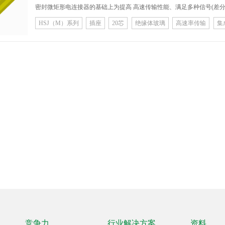
密封微矩形电连接器的基础上为提高 高速传输性能、满足多种信号(差分、射频、光、低频等)集成传输等应用需求 而开发
的，集高可靠、多功能、虚拟模块化架构等特点于一体的I/0互联系统， 规格有 20、40、72 芯3种规格。本系列产品可根据
HSJ（M）系列
插座
20芯
绝缘体玻璃
高速率传输
集
客户要求定制。
竞争力
行业解决方案
资料