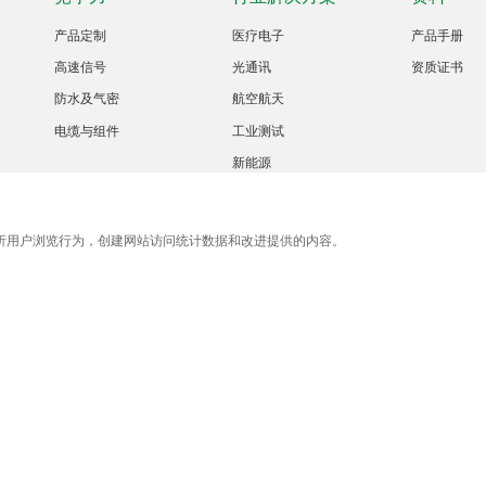
产品定制
医疗电子
产品手册
高速信号
光通讯
资质证书
防水及气密
航空航天
电缆与组件
工业测试
新能源
e)来分析用户浏览行为，创建网站访问统计数据和改进提供的内容。
联系邮箱
sales@bix-china.com
0003394号-2
Powered by zhulu