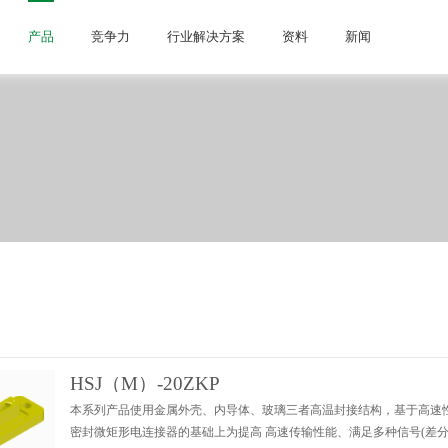
产品
竞争力
行业解决方案
资料
新闻
HSJ（M）-20ZKP
本系列产品使用金属外壳、内导体、玻璃三者高温封接结构，基于高速性能优化 的非等间距排列方式，在J30
密封微矩形电连接器的基础上为提高 高速传输性能、满足多种信号(差分、射频、光、低频等)集成传输等应用需求 而开发