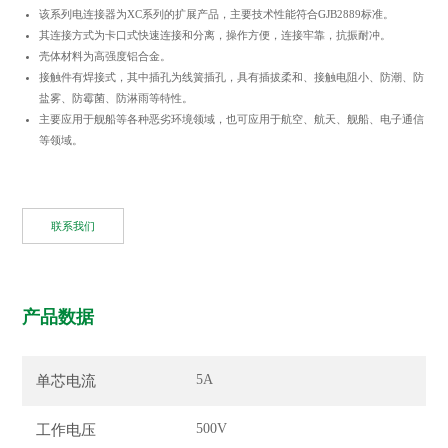
该系列电连接器为XC系列的扩展产品，主要技术性能符合GJB2889标准。
其连接方式为卡口式快速连接和分离，操作方便，连接牢靠，抗振耐冲。
壳体材料为高强度铝合金。
接触件有焊接式，其中插孔为线簧插孔，具有插拔柔和、接触电阻小、防潮、防
盐雾、防霉菌、防淋雨等特性。
主要应用于舰船等各种恶劣环境领域，也可应用于航空、航天、舰船、电子通信
等领域。
联系我们
产品数据
5A
单芯电流
500V
工作电压