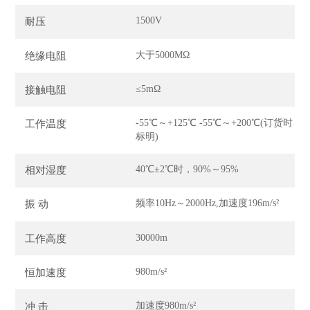
1500V
耐压
大于5000MΩ
绝缘电阻
≤5mΩ
接触电阻
-55℃～+125℃ -55℃～+200℃(订货时
工作温度
标明)
40℃±2℃时，90%～95%
相对湿度
频率10Hz～2000Hz,加速度196m/s²
振 动
30000m
工作高度
980m/s²
恒加速度
加速度980m/s²
冲 击