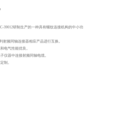
T
-C-39012研制生产的一种具有螺纹连接机构的中小功
列射频同轴连接器相应产品进行互换。
械和电气性能优良。
电子仪器中连接射频同轴电缆。
求定制。