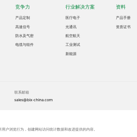
竞争力
行业解决方案
资料
产品定制
医疗电子
产品手册
高速信号
光通讯
资质证书
防水及气密
航空航天
电缆与组件
工业测试
新能源
联系邮箱
sales@bix-china.com
0003394号-2
Powered by zhulu
e)来分析用户浏览行为，创建网站访问统计数据和改进提供的内容。